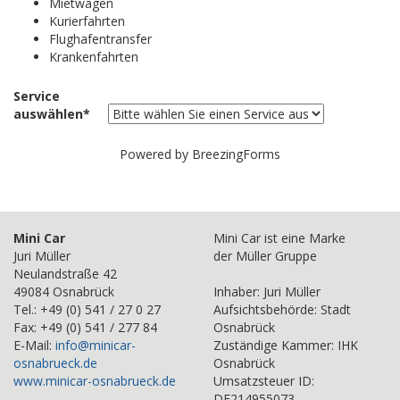
Mietwagen
Kurierfahrten
Flughafentransfer
Krankenfahrten
Service
auswählen
*
Powered by BreezingForms
Mini Car
Mini Car ist eine Marke
Juri Müller
der Müller Gruppe
Neulandstraße 42
49084 Osnabrück
Inhaber: Juri Müller
Tel.: +49 (0) 541 / 27 0 27
Aufsichtsbehörde: Stadt
Fax: +49 (0) 541 / 277 84
Osnabrück
E-Mail:
info@minicar-
Zuständige Kammer: IHK
osnabrueck.de
Osnabrück
www.minicar-osnabrueck.de
Umsatzsteuer ID:
DE214955073