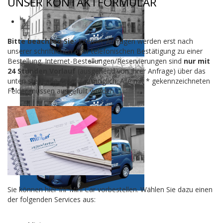
UNSER KONTAKTFORMULAR
Bitte beachten Sie:
Internet-Anfragen werden erst nach
unserer schriftlichen oder telefonischen Bestätigung zu einer
Bestellung. Internet-Bestellungen/Reservierungen sind
nur mit
24 Stunden Vorlauf
(ausgehend von Ihrer Anfrage) über das
unten stehende Formular möglich. Alle mit * gekennzeichneten
Felder müssen ausgefüllt werden.
Sie können hier Ihr Mini Car vorbestellen. Wählen Sie dazu einen
der folgenden Services aus: